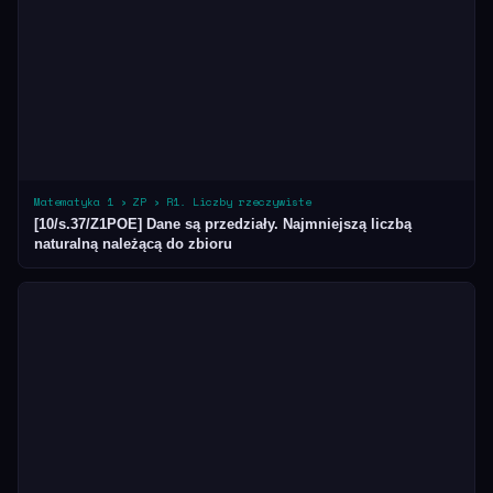
Matematyka 1 › ZP › R1. Liczby rzeczywiste
[10/s.37/Z1POE] Dane są przedziały. Najmniejszą liczbą
naturalną należącą do zbioru