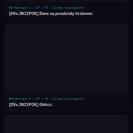
Matematyka 1 › ZP › R1. Liczby rzeczywiste
[24/s.38/Z1POE] Dane są przedziały liczbowe:
Matematyka 1 › ZP › R1. Liczby rzeczywiste
[25/s.39/Z1POE] Oblicz: