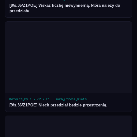
[8/s.36/Z1POE] Wskaż liczbę niewymierną, która należy do
przedziału
Matematyka 1 › ZP › R1. Liczby rzeczywiste
[9/s.36/Z1POE] Niech przedział będzie przestrzenią.