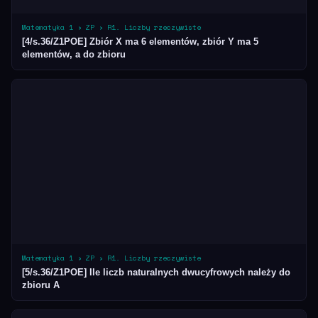
Matematyka 1 › ZP › R1. Liczby rzeczywiste
[4/s.36/Z1POE] Zbiór X ma 6 elementów, zbiór Y ma 5
elementów, a do zbioru
Matematyka 1 › ZP › R1. Liczby rzeczywiste
[5/s.36/Z1POE] Ile liczb naturalnych dwucyfrowych należy do
zbioru A