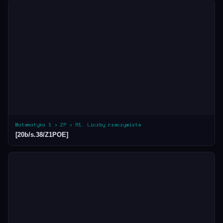
Matematyka 1 › ZP › R1. Liczby rzeczywiste
[20b/s.38/Z1POE]