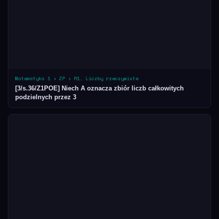
Matematyka 1 › ZP › R1. Liczby rzeczywiste
[3/s.36/Z1POE] Niech A oznacza zbiór liczb całkowitych
podzielnych przez 3