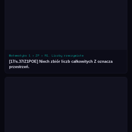
Matematyka 1 › ZP › R1. Liczby rzeczywiste
[17/s.37/Z1POE] Niech zbiór liczb całkowitych Z oznacza
przestrzeń.