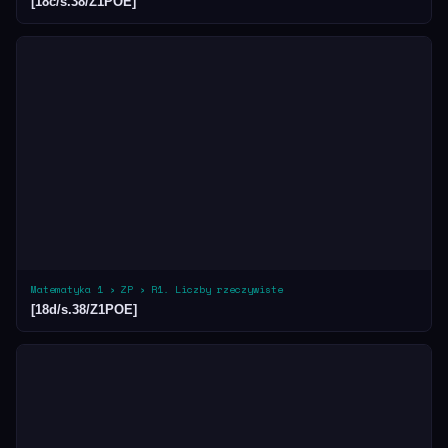
[18c/s.38/Z1POE]
Matematyka 1 › ZP › R1. Liczby rzeczywiste
[18d/s.38/Z1POE]