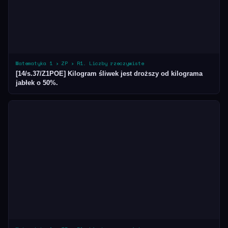
Matematyka 1 › ZP › R1. Liczby rzeczywiste
[14/s.37/Z1POE] Kilogram śliwek jest droższy od kilograma
jabłek o 50%.