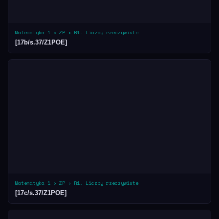
Matematyka 1 › ZP › R1. Liczby rzeczywiste
[17b/s.37/Z1POE]
Matematyka 1 › ZP › R1. Liczby rzeczywiste
[17c/s.37/Z1POE]