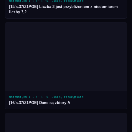
Matematyka 1 › ZP › R1. Liczby rzeczywiste
[15/s.37/Z1POE] Liczba 3 jest przybliżeniem z niedomiarem
liczby 3,2.
Matematyka 1 › ZP › R1. Liczby rzeczywiste
[16/s.37/Z1POE] Dane są zbiory A