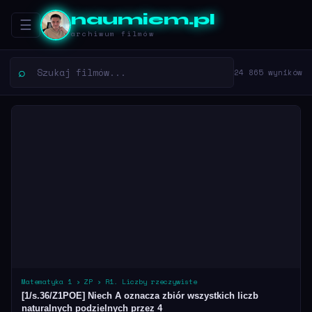
naumiem.pl
☰
archiwum filmów
24 865 wyników
Matematyka 1 › ZP › R1. Liczby rzeczywiste
[1/s.36/Z1POE] Niech A oznacza zbiór wszystkich liczb
naturalnych podzielnych przez 4