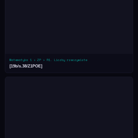
Matematyka 1 › ZP › R1. Liczby rzeczywiste
[19b/s.38/Z1POE]