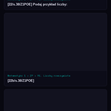
[22/s.38/Z1POE] Podaj przykład liczby:
Matematyka 1 › ZP › R1. Liczby rzeczywiste
[22b/s.38/Z1POE]