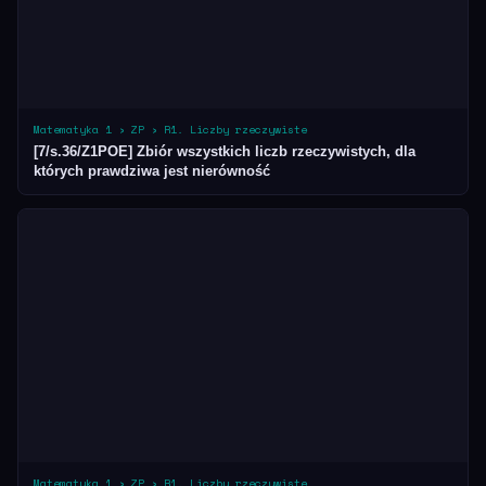
Matematyka 1 › ZP › R1. Liczby rzeczywiste
[7/s.36/Z1POE] Zbiór wszystkich liczb rzeczywistych, dla
których prawdziwa jest nierówność
Matematyka 1 › ZP › R1. Liczby rzeczywiste