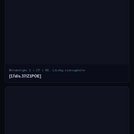
Matematyka 1 › ZP › R1. Liczby rzeczywiste
[17d/s.37/Z1POE]