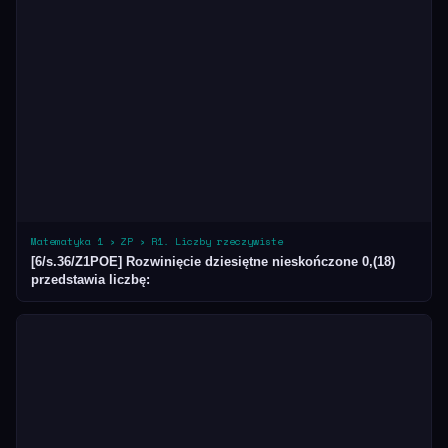
Matematyka 1 › ZP › R1. Liczby rzeczywiste
[6/s.36/Z1POE] Rozwinięcie dziesiętne nieskończone 0,(18)
przedstawia liczbę: