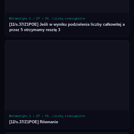
Matematyka 1 › ZP › R1. Liczby rzeczywiste
[11/s.37/Z1POE] Jeśli w wyniku podzielenia liczby całkowitej a
przez 5 otrzymamy resztę 3
Matematyka 1 › ZP › R1. Liczby rzeczywiste
[12/s.37/Z1POE] Równanie