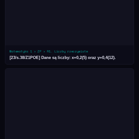
Matematyka 1 › ZP › R1. Liczby rzeczywiste
[23/s.38/Z1POE] Dane są liczby: x=0,2(5) oraz y=0,4(12).