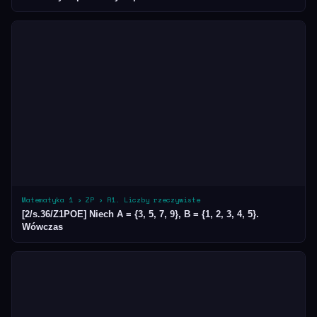
Matematyka 1 › ZP › R1. Liczby rzeczywiste
[2/s.36/Z1POE] Niech A = {3, 5, 7, 9}, B = {1, 2, 3, 4, 5}.
Wówczas