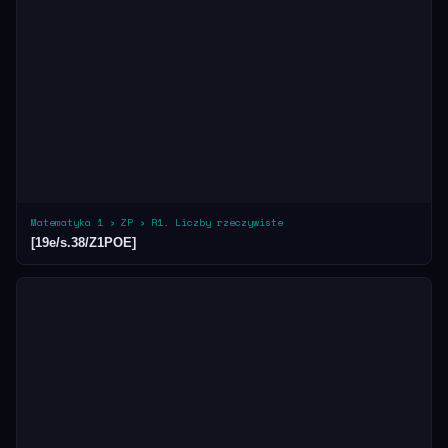
Matematyka 1 › ZP › R1. Liczby rzeczywiste
[19e/s.38/Z1POE]