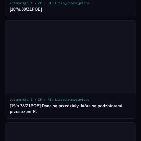
Matematyka 1 › ZP › R1. Liczby rzeczywiste
[18f/s.38/Z1POE]
Matematyka 1 › ZP › R1. Liczby rzeczywiste
[19/s.38/Z1POE] Dane są przedziały, które są podzbiorami
przestrzeni R.