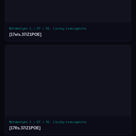
Matematyka 1 › ZP › R1. Liczby rzeczywiste
[17e/s.37/Z1POE]
Matematyka 1 › ZP › R1. Liczby rzeczywiste
[17f/s.37/Z1POE]