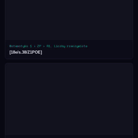
Matematyka 1 › ZP › R1. Liczby rzeczywiste
[18e/s.38/Z1POE]