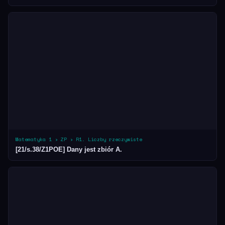
Matematyka 1 › ZP › R1. Liczby rzeczywiste
[21/s.38/Z1POE] Dany jest zbiór A.