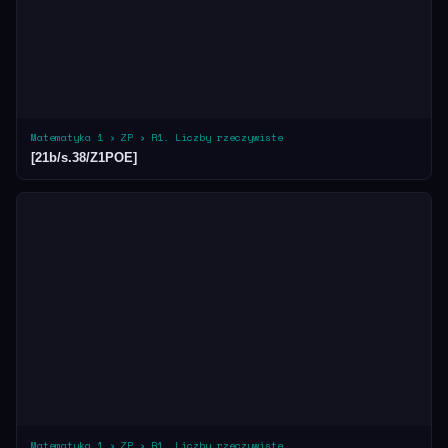
Matematyka 1 › ZP › R1. Liczby rzeczywiste
[21b/s.38/Z1POE]
Matematyka 1 › ZP › R1. Liczby rzeczywiste