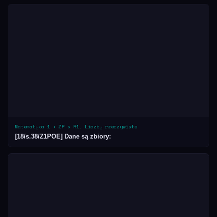
Matematyka 1 › ZP › R1. Liczby rzeczywiste
[18/s.38/Z1POE] Dane są zbiory: