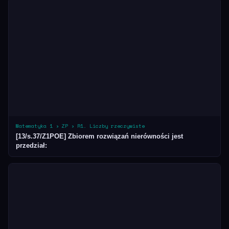
Matematyka 1 › ZP › R1. Liczby rzeczywiste
[13/s.37/Z1POE] Zbiorem rozwiązań nierówności jest
przedział: