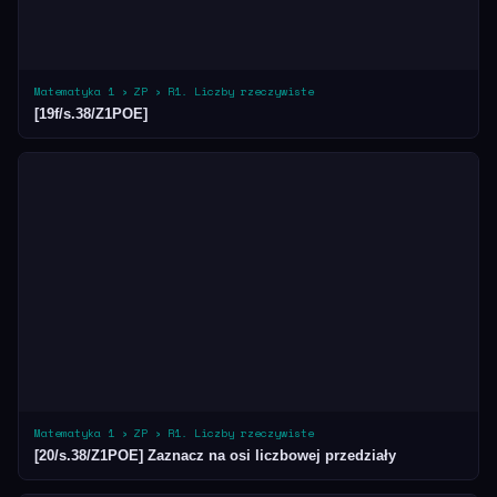
Matematyka 1 › ZP › R1. Liczby rzeczywiste
[19f/s.38/Z1POE]
Matematyka 1 › ZP › R1. Liczby rzeczywiste
[20/s.38/Z1POE] Zaznacz na osi liczbowej przedziały